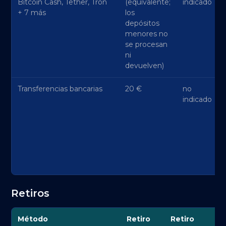
Bitcoin Cash, Tether, Tron
(equivalente;
indicado
+ 7 más
los
depósitos
menores no
se procesan
ni
devuelven)
Transferencias bancarias
20 €
no
indicado
Retiros
Método
Retiro
Retiro