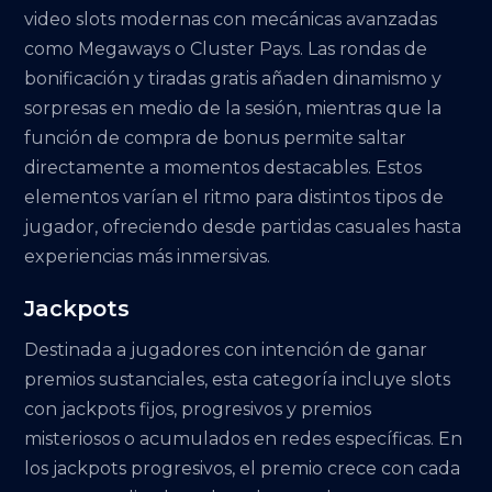
video slots modernas con mecánicas avanzadas
como Megaways o Cluster Pays. Las rondas de
bonificación y tiradas gratis añaden dinamismo y
sorpresas en medio de la sesión, mientras que la
función de compra de bonus permite saltar
directamente a momentos destacables. Estos
elementos varían el ritmo para distintos tipos de
jugador, ofreciendo desde partidas casuales hasta
experiencias más inmersivas.
Jackpots
Destinada a jugadores con intención de ganar
premios sustanciales, esta categoría incluye slots
con jackpots fijos, progresivos y premios
misteriosos o acumulados en redes específicas. En
los jackpots progresivos, el premio crece con cada