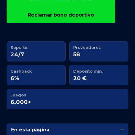
Reclamar bono deportivo
Soporte
Proveedores
24/7
58
Cashback
Depósito mín.
6%
20 €
Juegos
6.000+
En esta página