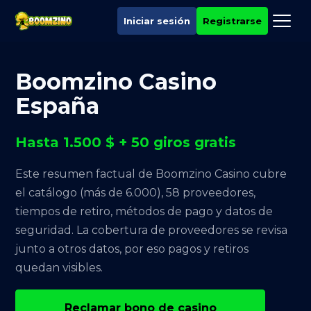
Iniciar sesión
Registrarse
Boomzino Casino
España
Hasta 1.500 $ + 50 giros gratis
Este resumen factual de Boomzino Casino cubre
el catálogo (más de 6.000), 58 proveedores,
tiempos de retiro, métodos de pago y datos de
seguridad. La cobertura de proveedores se revisa
junto a otros datos, por eso pagos y retiros
quedan visibles.
Reclamar bono de casino