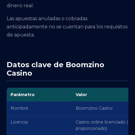
dinero real.
Las apuestas anuladas o cobradas
anticipadamente no se cuentan para los requisitos
de apuesta.
Datos clave de Boomzino
Casino
Parámetro
Valor
Nombre
Boomzino Casino
Licencia
Casino online licenciado (n
proporcionado)