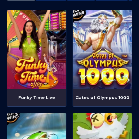
Funky Time Live
Gates of Olympus 1000