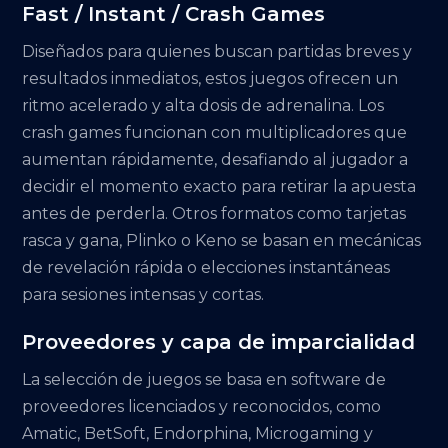
Fast / Instant / Crash Games
Diseñados para quienes buscan partidas breves y
resultados inmediatos, estos juegos ofrecen un
ritmo acelerado y alta dosis de adrenalina. Los
crash games funcionan con multiplicadores que
aumentan rápidamente, desafiando al jugador a
decidir el momento exacto para retirar la apuesta
antes de perderla. Otros formatos como tarjetas
rasca y gana, Plinko o Keno se basan en mecánicas
de revelación rápida o elecciones instantáneas
para sesiones intensas y cortas.
Proveedores y capa de imparcialidad
La selección de juegos se basa en software de
proveedores licenciados y reconocidos, como
Amatic, BetSoft, Endorphina, Microgaming y