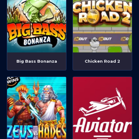
Big Bass Bonanza
Chicken Road 2