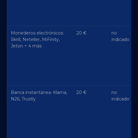
Monederos electrónicos:
20 €
no
Skrill, Neteller, MiFinity,
indicado
Jeton + 4 más
Banca instantánea: Klarna,
20 €
no
N26, Trustly
indicado