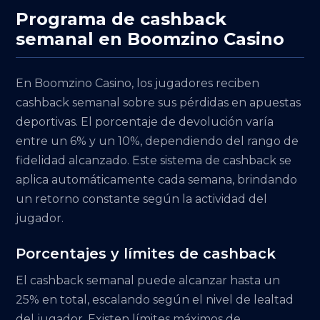
Programa de cashback
semanal en Boomzino Casino
En Boomzino Casino, los jugadores reciben
cashback semanal sobre sus pérdidas en apuestas
deportivas. El porcentaje de devolución varía
entre un 6% y un 10%, dependiendo del rango de
fidelidad alcanzado. Este sistema de cashback se
aplica automáticamente cada semana, brindando
un retorno constante según la actividad del
jugador.
Porcentajes y límites de cashback
El cashback semanal puede alcanzar hasta un
25% en total, escalando según el nivel de lealtad
del jugador. Existen límites máximos de