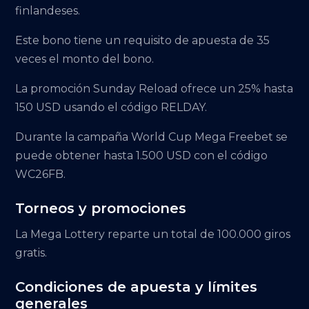
finlandeses.
Este bono tiene un requisito de apuesta de 35
veces el monto del bono.
La promoción Sunday Reload ofrece un 25% hasta
150 USD usando el código RELDAY.
Durante la campaña World Cup Mega Freebet se
puede obtener hasta 1.500 USD con el código
WC26FB.
Torneos y promociones
La Mega Lottery reparte un total de 100.000 giros
gratis.
Condiciones de apuesta y límites
generales